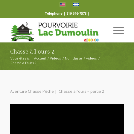
Téléphone | 819 676-7578 |
Chasse à l’ours 2
Vous êtes ici :
Accueil
/
Vidéos
/
Non classé
/
vidéos
/
Chasse à l’ours 2
Aventure Chasse Pêche | Chasse à l’ours – partie 2